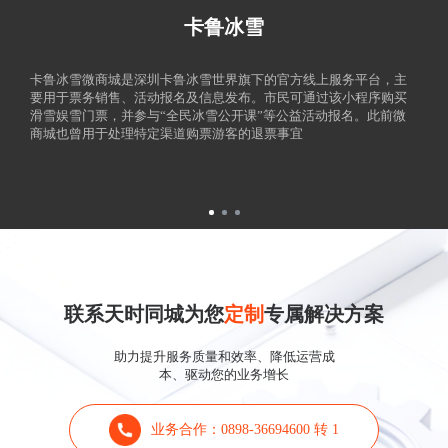
卡鲁冰雪
卡鲁冰雪微商城是深圳卡鲁冰雪世界旗下的官方线上服务平台，主
要用于票务销售、活动报名及信息发布。市民可通过该小程序购买
滑雪娱雪门票，并参与“全民冰雪公开课”等公益活动报名。此前微
商城也曾用于处理特定渠道购票游客的退票事宜
联系天时同城为您
定制
专属解决方案
助力提升服务质量和效率、降低运营成
本、驱动您的业务增长
业务合作：0898-36694600 转 1