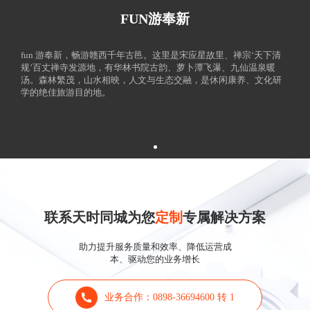
FUN游奉新
fun 游奉新，畅游赣西千年古邑。这里是宋应星故里、禅宗‘天下清
规’百丈禅寺发源地，有华林书院古韵、萝卜潭飞瀑、九仙温泉暖
汤。森林繁茂，山水相映，人文与生态交融，是休闲康养、文化研
学的绝佳旅游目的地。
联系天时同城为您
定制
专属解决方案
助力提升服务质量和效率、降低运营成
本、驱动您的业务增长
业务合作：0898-36694600 转 1