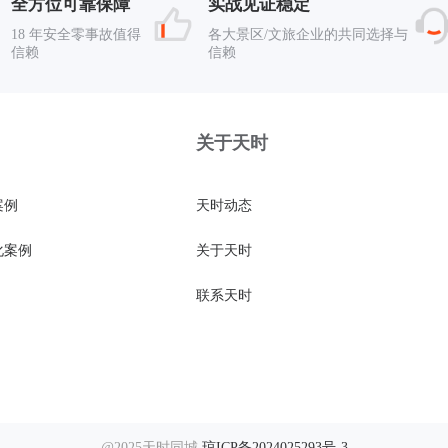
全方位可靠保障
实战见证稳定
18 年安全零事故值得
各大景区/文旅企业的共同选择与
信赖
信赖
关于天时
案例
天时动态
化案例
关于天时
联系天时
@2025天时同城
琼ICP备2024025293号-3