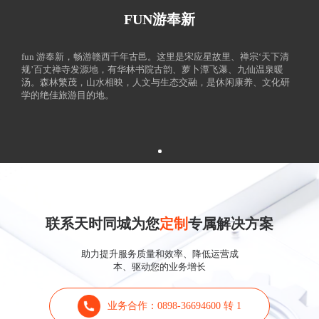
FUN游奉新
fun 游奉新，畅游赣西千年古邑。这里是宋应星故里、禅宗‘天下清
规’百丈禅寺发源地，有华林书院古韵、萝卜潭飞瀑、九仙温泉暖
汤。森林繁茂，山水相映，人文与生态交融，是休闲康养、文化研
学的绝佳旅游目的地。
联系天时同城为您
定制
专属解决方案
助力提升服务质量和效率、降低运营成
本、驱动您的业务增长
业务合作：0898-36694600 转 1