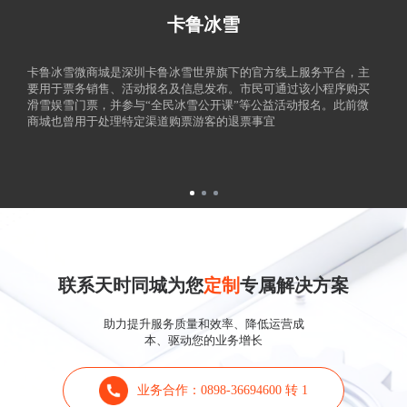
卡鲁冰雪
卡鲁冰雪微商城是深圳卡鲁冰雪世界旗下的官方线上服务平台，主
要用于票务销售、活动报名及信息发布。市民可通过该小程序购买
滑雪娱雪门票，并参与“全民冰雪公开课”等公益活动报名。此前微
商城也曾用于处理特定渠道购票游客的退票事宜
联系天时同城为您
定制
专属解决方案
助力提升服务质量和效率、降低运营成
本、驱动您的业务增长
业务合作：0898-36694600 转 1